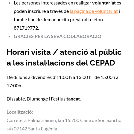
Les persones interessades en realitzar
voluntariat
es
poden inscriure a través de
la pàgina de voluntariat
i
també han de demanar cita prèvia al telèfon
871719772.
GRÀCIES PER LA SEVA COL·LABORACIÓ
Horari visita / atenció al públic
a les instal·lacions del CEPAD
De dilluns a divendres d’11:00 h a 13:00 h i de 15:00h a
17:00h.
Dissabte, Diumenge i Festius
tancat
.
Localització
:
Carretera Palma a Sineu, km 15.700 Camí de Son Sancho
s/n 07142 Santa Eugènia.