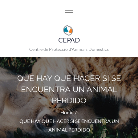
Skip
to
content
CEPAD
Centre de Protecció d'Animals Domèstics
QUÉ HAY QUE HACER SI SE
ENCUENTRA UN ANIMAL
PERDIDO
Home
QUÉ HAY QUE HACER SI SE ENCUENTRA UN
ANIMAL PERDIDO